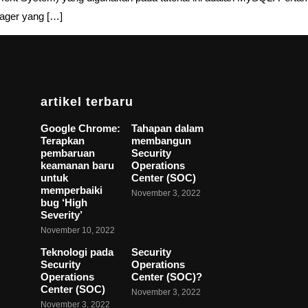
ager yang […]
artikel terbaru
Google Chrome:
Tahapan dalam
Terapkan
membangun
pembaruan
Security
keamanan baru
Operations
untuk
Center (SOC)
memperbaiki
November 3, 2022
bug ‘High
Severity’
November 10, 2022
Teknologi pada
Security
Security
Operations
Operations
Center (SOC)?
Center (SOC)
November 3, 2022
November 3, 2022