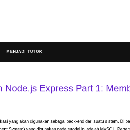
MENJADI TUTOR
Node.js Express Part 1: Mem
likasi yang akan digunakan sebagai back-end dari suatu sistem. Di b
 System) yang digunakan pada tutorial ini adalah MySQL. Pertama-tam