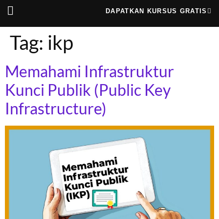
DAPATKAN KURSUS GRATIS
Cerita Kami
Cyber News
Menjadi Tutor
Tag:
ikp
Memahami Infrastruktur
Kunci Publik (Public Key
Infrastructure)