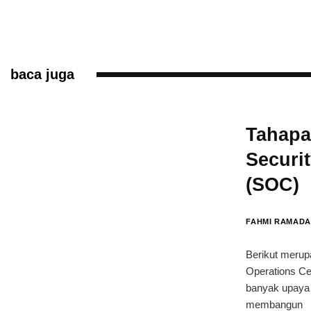
baca juga
Tahap
Securi
(SOC)
FAHMI RAMAD
Berikut meru
Operations C
banyak upaya b
membangun