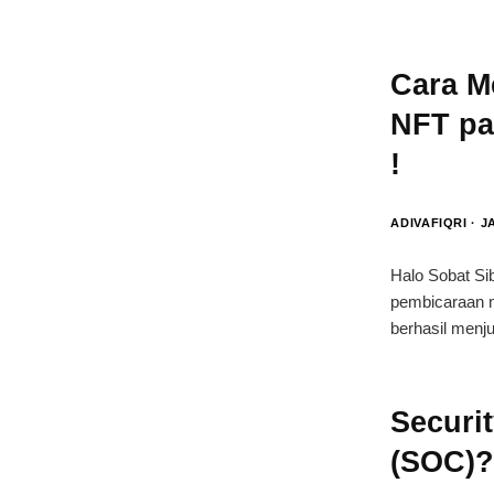
Cara M
NFT pa
!
ADIVAFIQRI
JA
Halo Sobat Si
pembicaraan m
berhasil menj
Securi
(SOC)